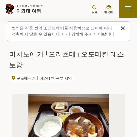
한국어
검색
탑 페이지
스폿・체험(일람)
미치노에키 「오리츠메」 오도데칸 레스토랑
번역은 자동 번역 소프트웨어를 사용하므로 단어에 따라
정확하지 않을 수 있습니다. 미리 양해해 주시기 바랍니다.
미치노에키 「오리츠메」 오도데칸 레스
토랑
구노헤무라
이와테현 북부 지역