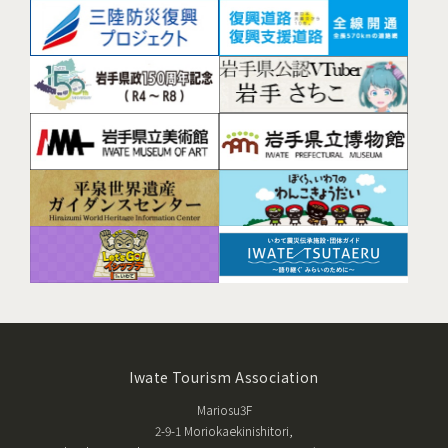
Iwate Tourism Association
Mariosu3F
2-9-1 Moriokaekinishitori,