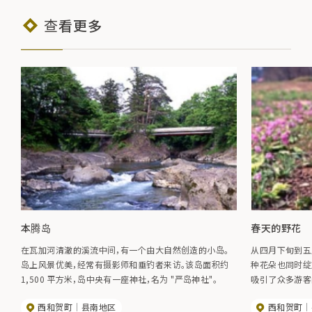
查看更多
本腾岛
春天的野花
在瓦加河清澈的溪流中间，有一个由大自然创造的小岛。
从四月下旬到五
岛上风景优美，经常有摄影师和垂钓者来访。该岛面积约
种花朵也同时绽
1,500 平方米，岛中央有一座神社，名为 "严岛神社"。
吸引了众多游客
和银贺高原附近
西和贺町
县南地区
西和贺町
和头鹅山。