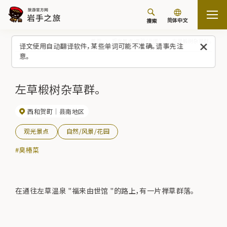
简体中文
搜索
首页
观光景点/体验（列表）
左草椴树杂草群。
译文使用自动翻译软件，某些单词可能不准确。请事先注
意。
左草椴树杂草群。
西和贺町
县南地区
观光景点
自然/风景/花园
#臭椿菜
在通往左草温泉 "福来由世馆 "的路上，有一片禅草群落。