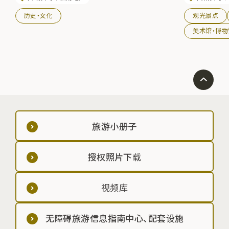
家重要有形民俗
历史・文化
观光景点
美术馆・博物
旅游小册子
授权照片下载
视频库
无障碍旅游信息指南中心、配套设施