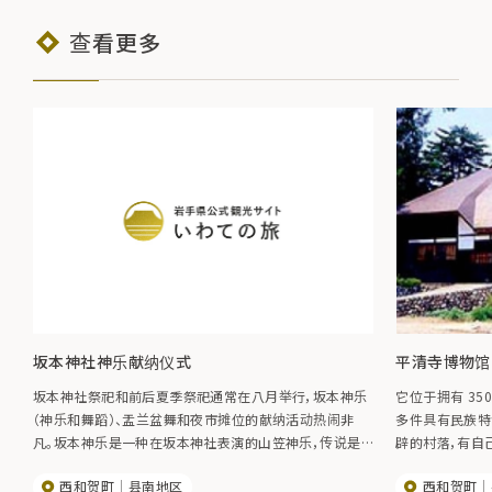
查看更多
坂本神社神乐献纳仪式
平清寺博物馆
坂本神社祭祀和前后夏季祭祀通常在八月举行，坂本神乐
它位于拥有 35
（神乐和舞蹈）、盂兰盆舞和夜市摊位的献纳活动热闹非
多件具有民族特
凡。坂本神乐是一种在坂本神社表演的山笠神乐，传说是
辟的村落，有自
1859 年神官高桥内从和贺县富士根请来神乐大师善助学
用的工具等珍贵
西和贺町
县南地区
西和贺町
习的。日期 8 月初
生活的人们的智