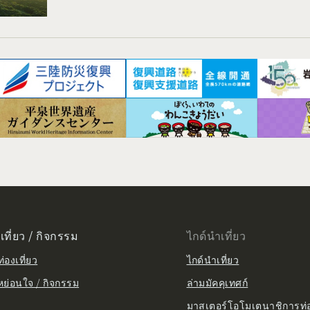
เที่ยว / กิจกรรม
ไกด์นำเที่ยว
่องเที่ยว
ไกด์นำเที่ยว
หย่อนใจ / กิจกรรม
ล่ามมัคคุเทศก์
มาสเตอร์โอโมเตนาชิการท่