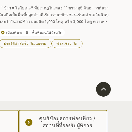
``ข้าว = โอโยเนะ'' ที่ปรากฏในเพลง ``ซาวาอุจิ จินกุ'' ว่ากันว่า
ในอดีตเป็นพื้นที่ปลูกข้าวที่เรียกว่านาข้าวซ่อนเร้นแห่งแคว้นนันบุ
และว่ากันว่ามีข้าว ผลผลิต 1,000 โคคู หรือ 3,000 โคคู ความ
อดอยากครั้งใหญ่ในหมู่บ้านเทนโปได้เกิดขึ้น และในปีนั้น ไม่เพียง
เมืองคิตากามิ
พื้นที่ตอนใต้จังหวัด
แต่การได้รับข้าวภาษีประจำปีเท่านั้น แต่ยังต้องรอดจากความ
อดอยากด้วย และชาวบ้านที่สูญเสียก็มอบลูกสาวชื่อโคเมะให้กับ
ประวัติศาสตร์ / วัฒนธรรม
ศาลเจ้า / วัด
ขุนนางศักดินา เพื่อแลกกับภาษีข้าวประจำปี หมู่บ้านรอดแล้ว แต่
ข้าวไม่เคยกลับมา ข้าวจิโซที่สร้างขึ้นเพื่อเป็นเกียรติแก่การอุทิศ
ของลูกสาวนั้นประดิษฐานอยู่บริเวณวัดโจเอนจิ
ศูนย์ข้อมูลการท่องเที่ยว /
สถานที่ที่รองรับผู้พิการ