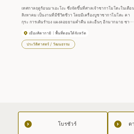
เทศกาลฤดูร้อนมาเอะโงะ ซึ่งจัดขึ้นที่ศาลเจ้าซากาโมโตะในเดือ
สิงหาคม เป็นงานที่มีชีวิตชีวา โดยมีเครื่องบูชาซากาโมโตะ คา
กุระ การเต้นรำบง แผงลอยยามค่ำคืน และอื่นๆ อีกมากมาย ซาก
โมโตะ คากุระเป็นรูปแบบหนึ่งของคางุระสไตล์ยามาบูชิที่สืบทอด
เมืองคิตากามิ
พื้นที่ตอนใต้จังหวัด
มาจากศาลเจ้าซากาโมโตะ และมีตำนานเล่าว่านักบวชชินโต ทา
คาฮาชิ อูอุจิ ได้เชิญอาจารย์เซนสุเกะแห่งคางุระจากฟูจิเนะ เขต
ประวัติศาสตร์ / วัฒนธรรม
วากะ ให้มาเรียนรู้เรื่องนี้ในปี 1859 กล่าวกันว่าจากการแสดง 36
ครั้งของยามาบุชิ คากุระ 12 การแสดงตกเป็นของซากาโมโตะ
และ 12 ครั้งตกเป็นของฟูจิเนะและอิวาซากิ วันที่: ต้นเดือน
สิงหาคม
โบรชัวร์
ดา