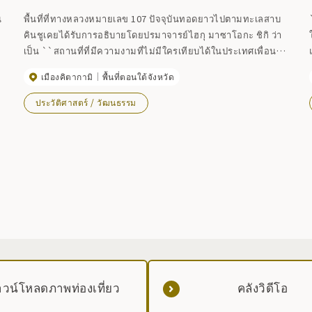
น
พื้นที่ที่ทางหลวงหมายเลข 107 ปัจจุบันทอดยาวไปตามทะเลสาบ
คินชูเคยได้รับการอธิบายโดยปรมาจารย์ไฮกุ มาซาโอกะ ชิกิ ว่า
า
เป็น ``สถานที่ที่มีความงามที่ไม่มีใครเทียบได้ในประเทศเพื่อน
บ้าน'' หลังจากนั้นจึงได้ชื่อว่าสายชิกิ นอกจากนี้ยังมีอนุสาวรีย์ไฮ
เมืองคิตากามิ
พื้นที่ตอนใต้จังหวัด
กุของชิกิในเมืองอีกด้วย ``น้ำพุร้อนในภูเขาและทางช้างเผือก
เหนือท้องฟ้าเปลือย'' ``ในขณะที่คุณสามารถมองเห็นหมู่บ้าน
ประวัติศาสตร์ / วัฒนธรรม
อีกาและพระอาทิตย์ตกดิน'' ``โรงแรมบนภูเขาที่มีสายลมฤดู
ใบไม้ร่วงและรูปลักษณ์ของผู้คน'' ในเมืองมีอนุสาวรีย์ไฮกุสาม
แห่งซึ่งก่อตัวเป็นเส้นทางชิกิ สถานที่ที่ใกล้ที่สุดคือหน้าสถานีฮอต
โตยุดะ
วน์โหลดภาพท่องเที่ยว
คลังวิดีโอ