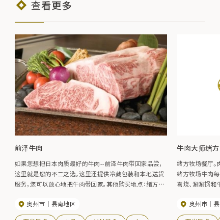
查看更多
前泽牛肉
牛肉大师绪方 E
如果您想把日本肉质最好的牛肉--前泽牛肉带回家品尝，
绪方牧场餐厅。
这里就是您的不二之选。这里还提供冷藏包装和本地送货
绪方牧场牛肉每
服务，您可以放心地把牛肉带回家。其他购买地点：绪方
喜烧、涮涮锅和
（0197-56-7298）/那俊馆（0197-41-3360）
奥州市
县南地区
奥州市
县