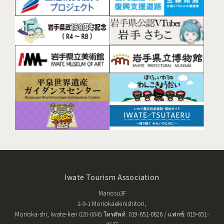
Iwate Tourism Association
Mariosu3F
2-9-1 Moriokaekinishitori,
Morioka-shi, Iwate-ken 020-0045 โทรศัพท์: 019-651-0626 / แฟกซ์: 019-651-