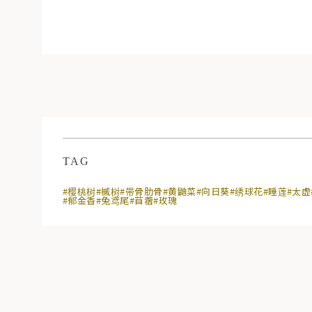
TAG
#樱桃树
#槭树
#带骨肋骨
#黄鼬菜
#向日葵
#绣球花
#睡莲
#太虚
#郁金香
#兔鸢尾
#苜蓿
#玫瑰