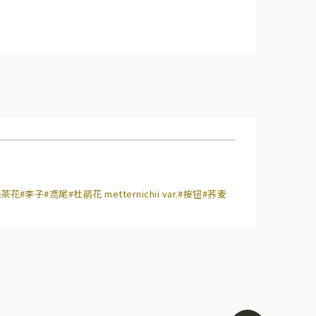
山茶花
#李子
#鸢尾
#杜鹃花 metternichii var.
#按钮
#荞麦