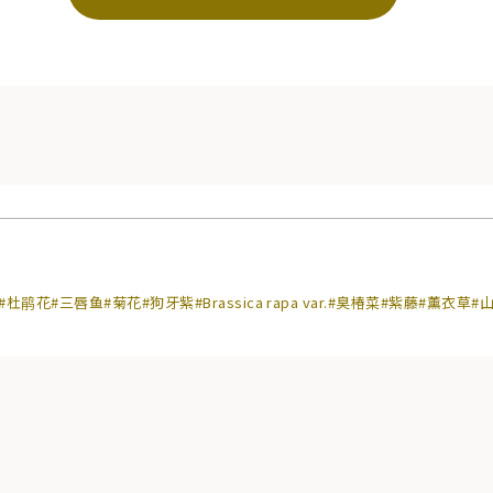
#杜鹃花
#三唇鱼
#菊花
#狗牙紫
#Brassica rapa var.
#臭椿菜
#紫藤
#薰衣草
#