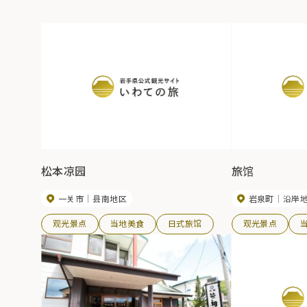
松本凉园
旅馆
一关市
县南地区
岩泉町
沿岸
观光景点
当地美食
日式旅馆
观光景点