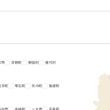
慈市
洋野町
野田村
普代村
岩手町
雫石町
矢巾町
紫波町
奥州市
金崎町
一关市
平泉町