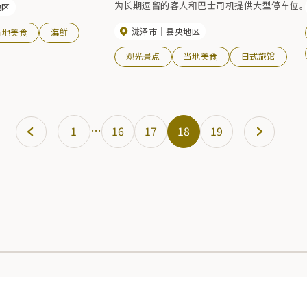
为长期逗留的客人和巴士司机提供大型停车位。
地区
泷泽市
县央地区
当地美食
海鲜
观光景点
当地美食
日式旅馆
…
1
16
17
18
19