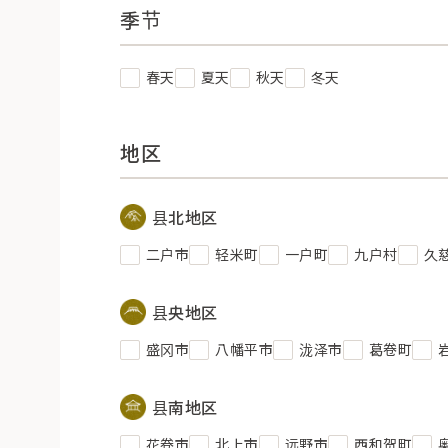
季节
春天
夏天
秋天
冬天
地区
县北地区
二户市
轻米町
一户町
九户村
久
县央地区
盛冈市
八幡平市
泷泽市
葛卷町
县南地区
花卷市
北上市
远野市
西和贺町