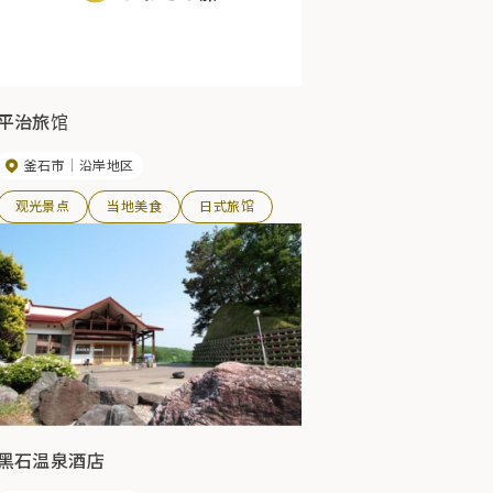
平治旅馆
釜石市
沿岸地区
观光景点
当地美食
日式旅馆
黑石温泉酒店