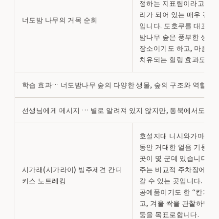
정하는 지표림이라고 불리
리가 되어 있는 매우 걷기
너도밤 나무의 거목 순회
입니다. 도호쿠를 대표하
밤나무 숲은 풍부한 생명
장소이기도 하고, 마음과
치유되는 힐링 효과도 있
학습 효과… 너도밤나무 숲의 다양한 생물, 숲의 구조와 역할을 
선생님에게 메시지 … 별로 알려져 있지 않지만, 동북에서도 유수의
호설지대 니시와가마치는
동안 거대한 얼음 기둥이
곳이 몇 군데 있습니다. 
시가래(시가라이) 빙주제견 칸디
주는 비교적 주차장에서 
키스 노트레킹
갈 수 있는 곳입니다. 설
공예품이기도 한 “칸지키
고, 겨울 싹을 관찰하면서
둥을 목표로합니다.