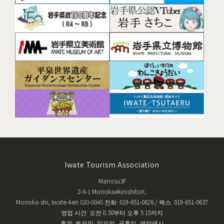
Iwate Tourism Association
Mariosu3F
2-9-1 Moriokaekinishitori,
Morioka-shi, Iwate-ken 020-0045 전화: 019-651-0626 / 팩스: 019-651-0637
영업 시간: 오전 8:30부터 오후 5:15까지
휴무: 토요일, 일요일, 공휴일, 연말연시