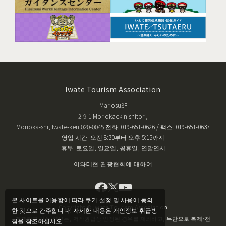
Iwate Tourism Association
Mariosu3F
2-9-1 Moriokaekinishitori,
Morioka-shi, Iwate-ken 020-0045 전화: 019-651-0626 / 팩스: 019-651-0637
영업 시간: 오전 8:30부터 오후 5:15까지
휴무: 토요일, 일요일, 공휴일, 연말연시
이와테현 관광협회에 대하여
본 사이트를 이용함에 따라 쿠키 설정 및 사용에 동의
Copyright © Iwate Tourism Association
한 것으로 간주합니다. 자세한 내용은 개인정보 취급방
게재되고 있는 정보는, 저작권법상 인정된 경우를 제외하고, 무단으로 복제·전
침을 참조하십시오.