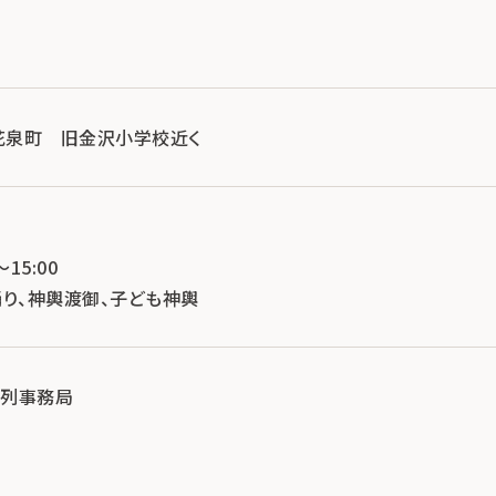
関市花泉町 旧金沢小学校近く
）
15:00
 手踊り、神輿渡御、子ども神輿
行列事務局
3