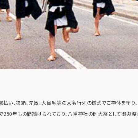
露払い、狭箱、先奴、大島毛等の大名行列の様式でご神体を守り
で250年もの間続けられており、八幡神社の例大祭として御輿