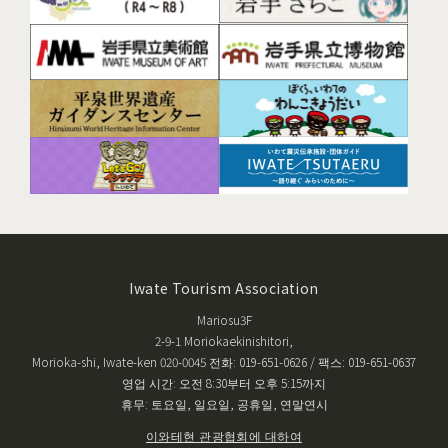
Iwate Tourism Association
Mariosu3F
2-9-1 Moriokaekinishitori,
Morioka-shi, Iwate-ken 020-0045 전화: 019-651-0626 / 팩스: 019-651-0637
영업 시간: 오전 8:30부터 오후 5:15까지
휴무: 토요일, 일요일, 공휴일, 연말연시
이와테현 관광협회에 대하여