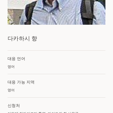
다카하시 향
대응 언어
영어
대응 가능 지역
영어
신청처