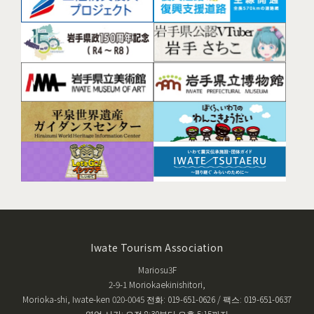
Iwate Tourism Association
Mariosu3F
2-9-1 Moriokaekinishitori,
Morioka-shi, Iwate-ken 020-0045 전화: 019-651-0626 / 팩스: 019-651-0637
영업 시간: 오전 8:30부터 오후 5:15까지