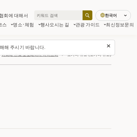
협회에 대해서
한국어
코스
명소·체험
행사
오시는 길
관광 가이드
최신정보
문의
해해 주시기 바랍니다.
이와테 관광 오모테나시 마이스터
모가미 유고 (모가미 유고)