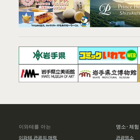
이와테를 아는
명소·체험
이와테 관광의 매력
관광명소