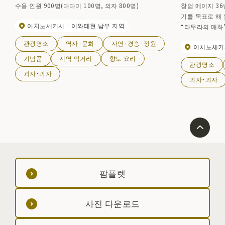
수용 인원 900명(다다미 100명, 의자 800명)
창업 메이지 36
기를 목표로 해 
이치노세키시
이와테현 남부 지역
“타무라의 매화”
슬라이딩 만두”
관광명소
역사·문화
자연·경승·정원
이치노세키
기념품
지역 먹거리
향토 요리
관광명소
과자・과자
과자・과자
팜플렛
사진 다운로드