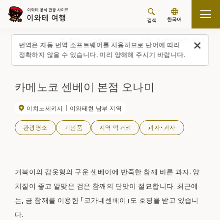
한국어
검색
탑 페이지
스폿・체험(일람)
카메노코 센베이 본점 오나미
번역은 자동 번역 소프트웨어를 사용하므로 단어에 따라
정확하지 않을 수 있습니다. 미리 양해해 주시기 바랍니다.
카메노코 센베이 본점 오나미
이치노세키시
이와테현 남부 지역
관광명소
기념품
지역 먹거리
과자・과자
거북이의 갑옷형의 구운 센베이에 반죽한 참깨 바른 과자. 양
치질이 좋고 알맞은 검은 참깨의 단맛이 절묘합니다. 최근에
는, 금 참깨를 이용한 「코가네센베이」도 호평을 받고 있습니
다.