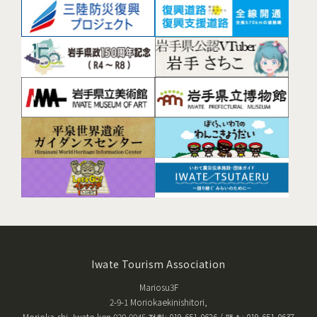
Iwate Tourism Association
Mariosu3F
2-9-1 Moriokaekinishitori,
Morioka-shi, Iwate-ken 020-0045 전화: 019-651-0626 / 팩스: 019-651-0637