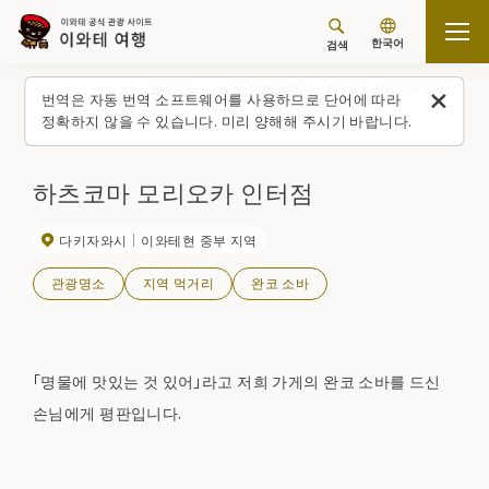
한국어
검색
탑 페이지
스폿・체험(일람)
하츠코마 모리오카 인터점
번역은 자동 번역 소프트웨어를 사용하므로 단어에 따라
정확하지 않을 수 있습니다. 미리 양해해 주시기 바랍니다.
하츠코마 모리오카 인터점
다키자와시
이와테현 중부 지역
관광명소
지역 먹거리
완코 소바
「명물에 맛있는 것 있어」라고 저희 가게의 완코 소바를 드신
손님에게 평판입니다.