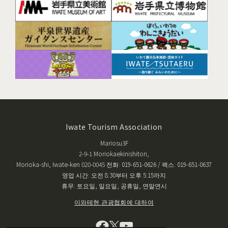
Iwate Tourism Association
Mariosu3F
2-9-1 Moriokaekinishitori,
Morioka-shi, Iwate-ken 020-0045 전화: 019-651-0626 / 팩스: 019-651-0637
영업 시간: 오전 8:30부터 오후 5:15까지
휴무: 토요일, 일요일, 공휴일, 연말연시
이와테현 관광협회에 대하여