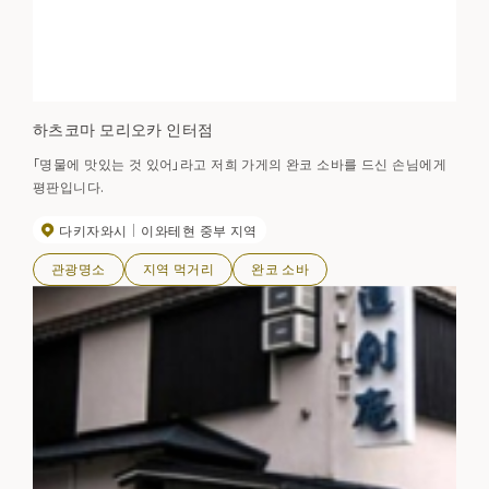
하츠코마 모리오카 인터점
「명물에 맛있는 것 있어」라고 저희 가게의 완코 소바를 드신 손님에게
평판입니다.
다키자와시
이와테현 중부 지역
관광명소
지역 먹거리
완코 소바