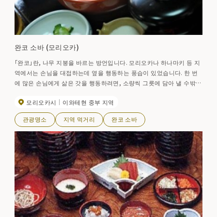
완코 소바 (모리오카)
「완코」란, 나무 지붕을 바르는 방언입니다. 모리오카나 하나마키 등 지
역에서는 손님을 대접하는데 옆을 행동하는 풍습이 있었습니다. 한 번
에 많은 손님에게 삶은 갓을 행동하려면, 소량씩 그릇에 담아 낼 수밖에
없습니다. 그 작법이 완코 소바의 뿌리라고합니다. 먹고 끝나자마자 대
모리오카시
이와테현 중부 지역
신을 무리 강하게 하는 것은, 「오바치」라고 불리는, 손님에 대한 대접의
예의로부터입니다. 급사 씨가 「하이, 어색하다. 짱짱」의 목소리와 함께
관광명소
지역 먹거리
완코 소바
곁을 차례차례로 던져, 마지막으로 먹은 그릇의 수를 겨루는, 장난기 가
득한 「완코소바」. 거기에서는 「잔치님」의 인사가 통하지 않습니다. 그
릇에 뚜껑을 할 때까지 행동됩니다.