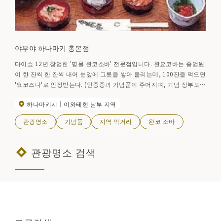
야부야 하나마키 총본점
다이쇼 12년 창업한 '명물 완코소바' 전문점입니다. 완요코바는 종업원
이 한 잔씩 한 잔씩 내어 눈앞에 그릇을 쌓아 올리는데, 100잔을 먹으면
'요코즈나'로 인정받는다. (인증증과 기념품이 주어지며, 기념 장부도
있다.) 미야자와 겐지(宮沢賢治)도 애용했던 가게로, '덴푸라소바와 사
하나마키시
이와테현 남부 지역
이다'를 즐겨 주문했다고 한다.
관광명소
기념품
지역 먹거리
완코 소바
관광명소 검색