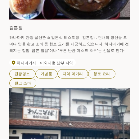
김혼정
하나마키 관광 물산관 & 일본식 레스토랑 「김혼정」. 현내의 명산품 코
너나 명물 완코 소바 등 향토 요리를 제공하고 있습니다. 하나마키에 전
해지는 절임 '금혼 절임'이나 '푸른 난반 미소코 호두'는 선물로 인기입
니다.
하나마키시
이와테현 남부 지역
관광명소
기념품
지역 먹거리
향토 요리
완코 소바