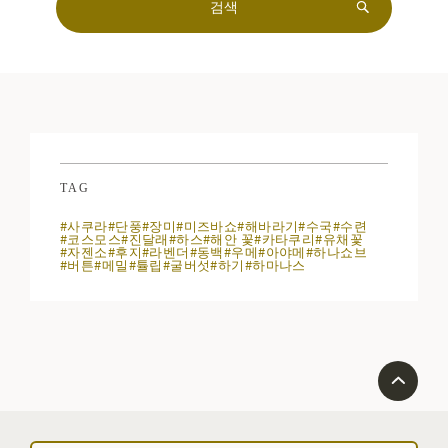
TAG
#사쿠라
#단풍
#장미
#미즈바쇼
#해바라기
#수국
#수련
#코스모스
#진달래
#하스
#해안 꽃
#카타쿠리
#유채꽃
#자젠소
#후지
#라벤더
#동백
#우메
#아야메
#하나쇼브
#버튼
#메밀
#튤립
#굴버섯
#하기
#하마나스