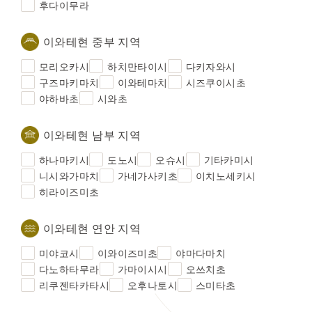
후다이무라
이와테현 중부 지역
모리오카시
하치만타이시
다키자와시
구즈마키마치
이와테마치
시즈쿠이시초
야하바초
시와초
이와테현 남부 지역
하나마키시
도노시
오슈시
기타카미시
니시와가마치
가네가사키초
이치노세키시
히라이즈미초
이와테현 연안 지역
미야코시
이와이즈미초
야마다마치
다노하타무라
가마이시시
오쓰치초
리쿠젠타카타시
오후나토시
스미타초