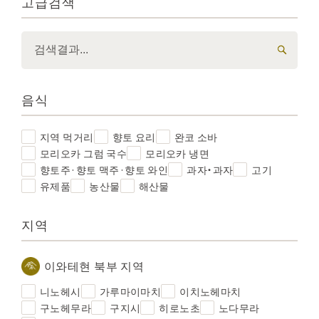
고급검색
음식
지역 먹거리
향토 요리
완코 소바
모리오카 그럼 국수
모리오카 냉면
향토주·향토 맥주·향토 와인
과자・과자
고기
유제품
농산물
해산물
지역
이와테현 북부 지역
니노헤시
가루마이마치
이치노헤마치
구노헤무라
구지시
히로노초
노다무라