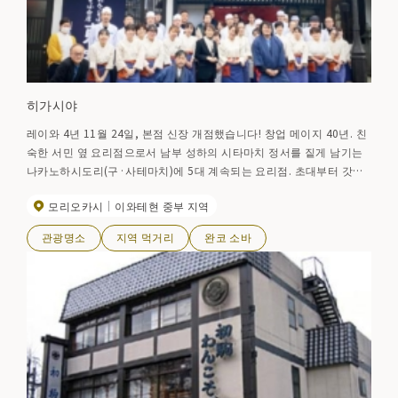
히가시야
레이와 4년 11월 24일, 본점 신장 개점했습니다! 창업 메이지 40년. 친
숙한 서민 옆 요리점으로서 남부 성하의 시타마치 정서를 짙게 남기는
나카노하시도리(구·사테마치)에 5대 계속되는 요리점. 초대부터 갓진
요리와 함께 소바 요리에도 자랑의 팔을 체, 그 전통은 지금도 연회 요
모리오카시
이와테현 중부 지역
리와 모리오카 명물 완코 소바, 또 오리지날의 「남부 소바 회석」이나
「소바 행동」등에 마음껏 살리고 있습니다. ●히가시가 별관 모리오카시
관광명소
지역 먹거리
완코 소바
나카노하시도리 1-8-4(※완코소바 불가. 원칙회식의 사전 예약만.)