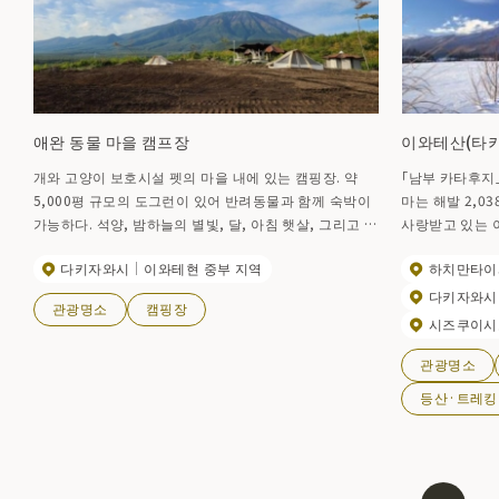
애완 동물 마을 캠프장
이와테산(타
개와 고양이 보호시설 펫의 마을 내에 있는 캠핑장. 약
「남부 카타후지
5,000평 규모의 도그런이 있어 반려동물과 함께 숙박이
마는 해발 2,0
가능하다. 석양, 밤하늘의 별빛, 달, 아침 햇살, 그리고 이
사랑받고 있는 
와테산까지 360도 파노라마로 모든 경치를 즐길 수 있
스미레 등, 수많
다키자와시
이와테현 중부 지역
하치만타이
다. 정통 돌가마 피자 공방 'TSUMORI'가 병설되어 있어
상에서 바라보는
정통 로마 피자도 즐길 수 있다. (주말 11:00~17:00 영
다키자와시
관광명소
캠핑장
업)
시즈쿠이시
관광명소
등산·트레킹