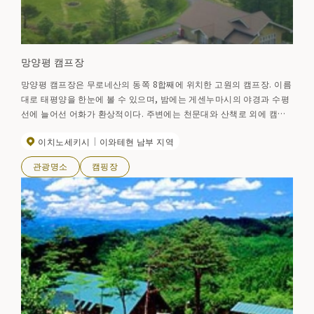
망양평 캠프장
망양평 캠프장은 무로네산의 동쪽 8합째에 위치한 고원의 캠프장. 이름
대로 태평양을 한눈에 볼 수 있으며, 밤에는 게센누마시의 야경과 수평
선에 늘어선 어화가 환상적이다. 주변에는 천문대와 산책로 외에 캠프
장도 있어 취사동이나 온수 샤워도 정비되어 있다.
이치노세키시
이와테현 남부 지역
관광명소
캠핑장