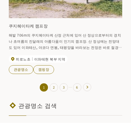
쿠지헤이타케 캠프장
해발 706m의 쿠지헤이타케 산정 근처에 있어 산 정상으로부터의 경치
나 초여름의 진달래의 아름다움이 인기의 캠프장. 산 정상에는 전망대
도 있어 이와테산, 야코다 연봉, 태평양을 바라보는 전망은 바로 절경.
계절에 따라서는 밤의 어둠에 빛나는 불꽃을 즐길 수도 있다. 취사장,
히로노초
이와테현 북부 지역
화장실, 피난 오두막, 야외 탁자 있음
관광명소
캠핑장
…
1
2
3
6
관광명소 검색