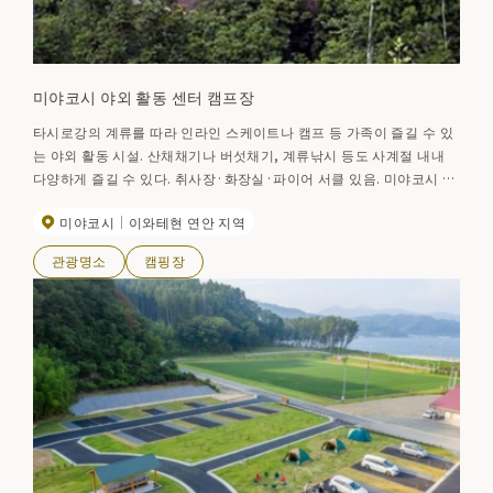
미야코시 야외 활동 센터 캠프장
타시로강의 계류를 따라 인라인 스케이트나 캠프 등 가족이 즐길 수 있
는 야외 활동 시설. 산채채기나 버섯채기, 계류낚시 등도 사계절 내내
다양하게 즐길 수 있다. 취사장·화장실·파이어 서클 있음. 미야코시 교
육위원회 평생 학습과 전화 0193-62-2111
미야코시
이와테현 연안 지역
관광명소
캠핑장