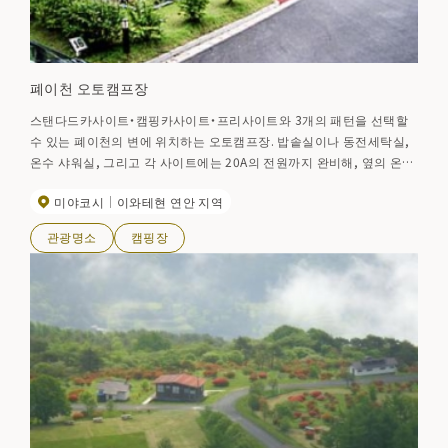
폐이천 오토캠프장
스탠다드카사이트・캠핑카사이트・프리사이트와 3개의 패턴을 선택할
수 있는 폐이천의 변에 위치하는 오토캠프장. 밥솥실이나 동전세탁실,
온수 샤워실, 그리고 각 사이트에는 20A의 전원까지 완비해, 옆의 온천
관에 입욕도 가능하므로 캠프 초보자라도 안심하고 장기 체류를 즐길
미야코시
이와테현 연안 지역
수 있다. 낚시의 거점에도 최적입니다. 【기간】4월~10월
관광명소
캠핑장