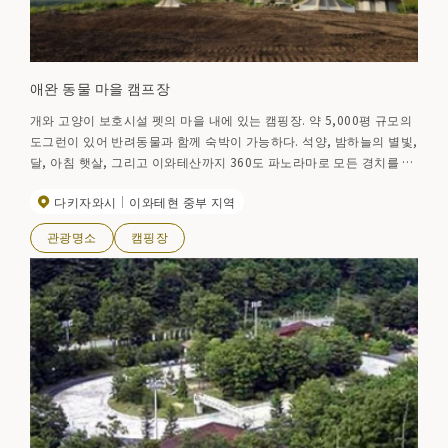
애완 동물 마을 캠프장
개와 고양이 보호시설 펫의 마을 내에 있는 캠핑장. 약 5,000평 규모의
도그런이 있어 반려동물과 함께 숙박이 가능하다. 석양, 밤하늘의 별빛,
달, 아침 햇살, 그리고 이와테산까지 360도 파노라마로 모든 경치를 즐
길 수 있다. 정통 돌가마 피자 공방 'TSUMORI'가 병설되어 있어 정통 로
다키자와시
이와테현 중부 지역
마 피자도 즐길 수 있다. (주말 11:00~17:00 영업)
관광명소
캠핑장