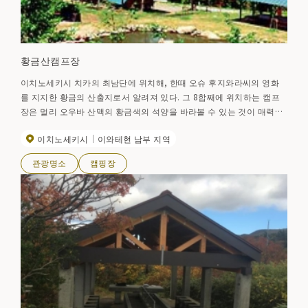
황금산캠프장
이치노세키시 치카의 최남단에 위치해, 한때 오슈 후지와라씨의 영화
를 지지한 황금의 산출지로서 알려져 있다. 그 8합째에 위치하는 캠프
장은 멀리 오우바 산맥의 황금색의 석양을 바라볼 수 있는 것이 매력입
니다. 야경은, 앞에 치바의 마을 풍경, 뒤에 어화의 태평양이 보이는 경
이치노세키시
이와테현 남부 지역
관 스폿이 되어, 구경꾼이 끊이지 않습니다. 【이용 기간】5월 1일(골든
위크의 무렵)～10월 31일
관광명소
캠핑장