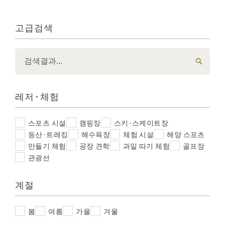
고급검색
레저·체험
스포츠 시설
캠핑장
스키·스케이트장
등산·트레킹
해수욕장
체험 시설
해양 스포츠
만들기 체험
공장 견학
과일 따기 체험
골프장
관광선
계절
봄
여름
가을
겨울