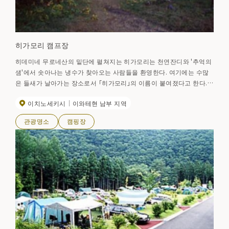
히가모리 캠프장
히데미네 무로네산의 밑단에 펼쳐지는 히가모리는 천연잔디와 '추억의
샘'에서 솟아나는 냉수가 찾아오는 사람들을 환영한다. 여기에는 수많
은 들새가 날아가는 장소로서 「히가모리」의 이름이 붙여졌다고 한다.
봄에는 벚꽃, 진달래, 산채. 여름에는 캠프, 피크닉. 가을에는 단풍, 하
이치노세키시
이와테현 남부 지역
츠타케 사냥, 감자 조림 등 사계절마다의 정취가 있어 경승 풍부한 휴식
의 장소가 되고 있다. 단풍의 절정 10월 중순~10월 하순
관광명소
캠핑장