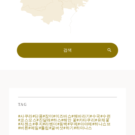
TAG
#사쿠라
#단풍
#장미
#미즈바쇼
#해바라기
#수국
#수련
#코스모스
#진달래
#하스
#해안 꽃
#카타쿠리
#유채꽃
#자젠소
#후지
#라벤더
#동백
#우메
#아야메
#하나쇼브
#버튼
#메밀
#튤립
#굴버섯
#하기
#하마나스