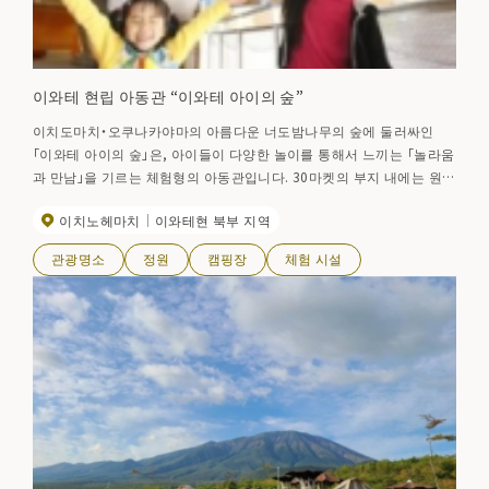
이와테 현립 아동관 “이와테 아이의 숲”
이치도마치・오쿠나카야마의 아름다운 너도밤나무의 숲에 둘러싸인
「이와테 아이의 숲」은, 아이들이 다양한 놀이를 통해서 느끼는 「놀라움
과 만남」을 기르는 체험형의 아동관입니다. 30마켓의 부지 내에는 원추
형의 「헬로하우스」나 「고고하우스」등의 실내 시설이나 전천후형의 캠
이치노헤마치
이와테현 북부 지역
프 파이어장이나 야외 시설이 있어, 아이도 어른의 여유롭고, 느긋하게
즐길 수 있습니다. 그 외, 숙박·회의·연수 등에도 이용 가능합니다
관광명소
정원
캠핑장
체험 시설