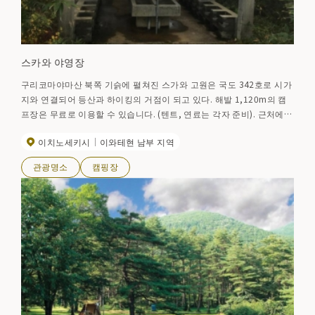
스카와 야영장
구리코마야마산 북쪽 기슭에 펼쳐진 스가와 고원은 국도 342호로 시가
지와 연결되어 등산과 하이킹의 거점이 되고 있다. 해발 1,120m의 캠
프장은 무료로 이용할 수 있습니다. (텐트, 연료는 각자 준비). 근처에
온천이 있다.
이치노세키시
이와테현 남부 지역
관광명소
캠핑장