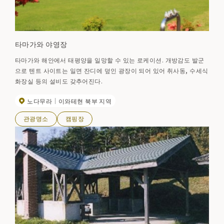
타마가와 야영장
타마가와 해안에서 태평양을 일망할 수 있는 로케이션. 개방감도 발군
으로 텐트 사이트는 일면 잔디에 덮인 광장이 되어 있어 취사동, 수세식
화장실 등의 설비도 갖추어진다.
노다무라
이와테현 북부 지역
관광명소
캠핑장