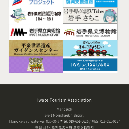
Iwate Tourism Association
Mariosu3F
2-9-1 Moriokaekinishitori,
Morioka-shi, Iwate-ken 020-0045 전화: 019-651-0626 / 팩스: 019-651-0637
영업 시간: 오전 8:30부터 오후 5:15까지