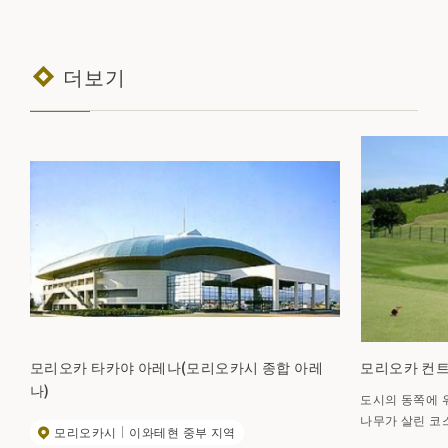
더보기
모리오카 타카야 아레나(모리오카시 종합 아레
모리오카 컨트
나)
도시의 동쪽에 
나무가 살린 코스
모리오카시
이와테현 중부 지역