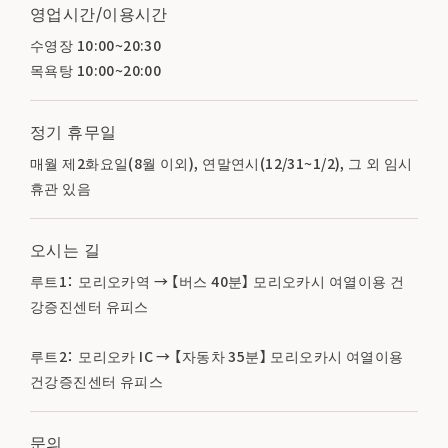
영업시간/이용시간
수영장 10:00~20:30
목욕탕 10:00~20:00
정기 휴무일
매월 제2화요일(8월 이외), 연말연시(12/31~1/2), 그 외 임시
휴관 있음
오시는 길
루트1： 모리오카역 → 【버스 40분】 모리오카시 여열이용 건
강증진센터 유피스
루트2： 모리오카 IC → 【자동차 35분】 모리오카시 여열이용
건강증진센터 유피스
문의