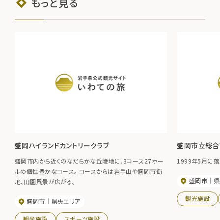
もっと見る
盛岡ハイランドカントリークラブ
盛岡市立総合
盛岡市内から近くのなだらかな丘陵地に、3コース27ホー
1999年5月
ルの個性豊かなコース。 コースからは岩手山や盛岡市街
盛岡市
県
地、田園風景が広がる。
観光施設
盛岡市
県央エリア
観光施設
スポーツ施設