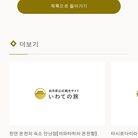
목록으로 돌아가기
더보기
천연 온천의 숙소 안난정[야와타히라 온천향]
타시로다이라 