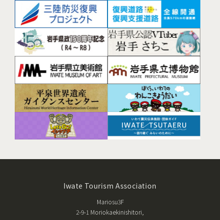
Iwate Tourism Association
Mariosu3F
2-9-1 Moriokaekinishitori,