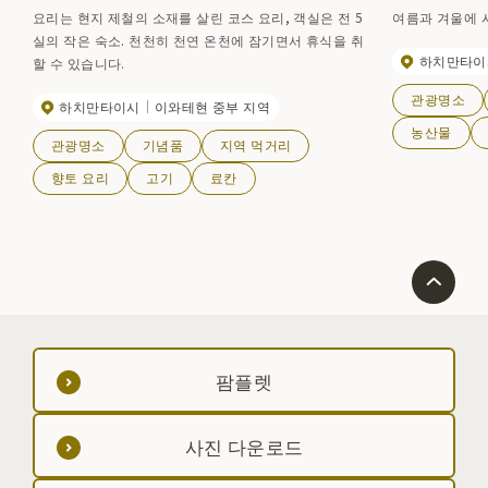
요리는 현지 제철의 소재를 살린 코스 요리, 객실은 전 5
여름과 겨울에 
실의 작은 숙소. 천천히 천연 온천에 잠기면서 휴식을 취
하치만타이
할 수 있습니다.
관광명소
하치만타이시
이와테현 중부 지역
농산물
관광명소
기념품
지역 먹거리
향토 요리
고기
료칸
팜플렛
사진 다운로드