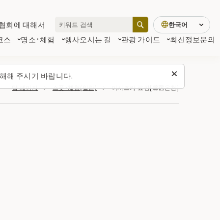
협회에 대해서
한국어
코스
명소·체험
행사
오시는 길
관광 가이드
최신정보
문의
해해 주시기 바랍니다.
탑 페이지
스폿・체험(일람)
이시즈카 료칸[鶯宿온천]