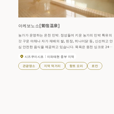
아케보노소[鶯宿温泉]
농가가 운영하는 온천 민박. 정성들여 키운 농가의 민박 특유의
갓 구운 야채나 자가 재배의 쌀, 된장, 히나이닭 등, 신선하고 안
심 안전한 음식을 제공하고 있습니다. 목욕은 원천 싱크로 24시
간 입욕 가능합니다.
시즈쿠이시초
이와테현 중부 지역
관광명소
지역 먹거리
향토 요리
료칸