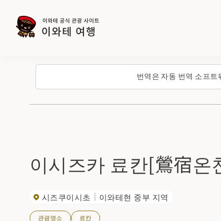
번역은 자동 번역 소프트
이시즈카 료칸[鶯宿온
시즈쿠이시초
이와테현 중부 지역
관광명소
료칸