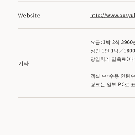
Website
http://www.ousyu
요금：1박 2식 3960
성인 1인 1박／1800
당일치기 입욕료】대인 2
기타
객실 수・수용 인원수
링크는 일부 PC로 