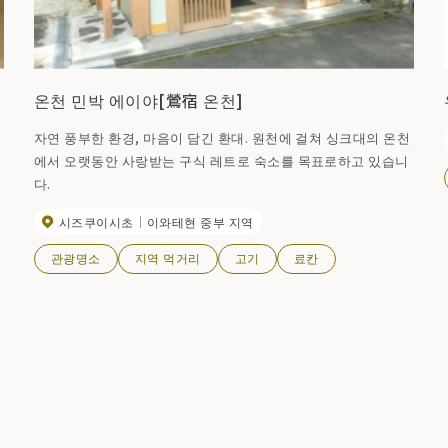
온천 민박 에이야[鶯宿 온천]
자연 풍부한 환경, 마음이 담긴 환대. 원천에 걸쳐 싱크대의 온천
에서 오랫동안 사랑받는 구식 레트로 숙소를 목표로하고 있습니
다.
시즈쿠이시초
이와테현 중부 지역
관광명소
지역 먹거리
고기
료칸