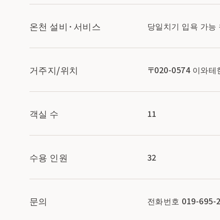
온천 설비·서비스
당일치기 입욕 가능
거주지/위치
〒020-0574 이와
객실 수
11
수용 인원
32
문의
전화번호 019-695-2