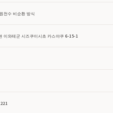
 원천수 비순환 방식
테현 이와테군 시즈쿠이시초 카스야쿠 6-15-1
221