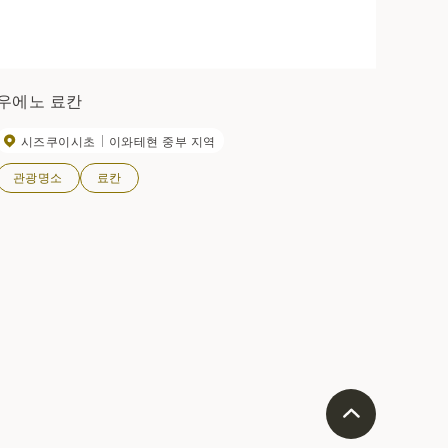
우에노 료칸
시즈쿠이시초
이와테현 중부 지역
관광명소
료칸