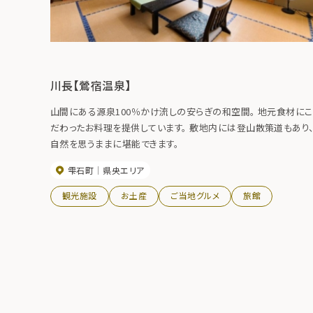
川長【鶯宿温泉】
山間にある源泉100％かけ流しの安らぎの和空間。 地元食材にこ
だわったお料理を提供しています。 敷地内には登山散策道もあり
自然を思うままに堪能できます。
雫石町
県央エリア
観光施設
お土産
ご当地グルメ
旅館