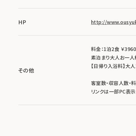
HP
http://www.ousyu
料金：1泊2食 ￥396
素泊まり大人お一人様
【日帰り入浴料】大人20
その他
客室数・収容人数・
リンクは一部PC表