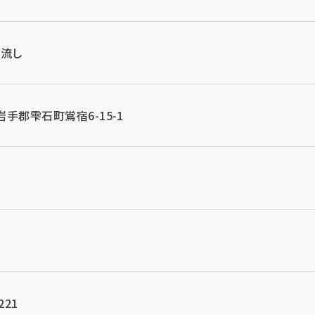
け流し
県岩手郡雫石町鴬宿6-15-1
221