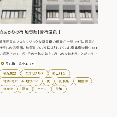
竹あかりの宿 加賀助【鶯宿温泉 】
鶯宿温泉のノスタルジックな温泉街の風景が一望できる、源泉か
け流しの温泉宿。 加賀助のお料理は「しずくいし産農産物提供店」
に認定されており、その土地の味というものを味わうことができま
す。 美味しい料理とどこか懐かしい雰囲気の残る温泉場でゆったり
雫石町
県央エリア
とした時間をお過ごしいただけます。
観光施設
ご当地グルメ
郷土料理
地酒・地ビール・地ワイン
肉
乳製品
農産物
海産物
温泉
ホテル
旅館