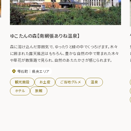
ゆこたんの森【南網張ありね温泉】
森に溶け込んだ雰囲気で、ゆったりと緑の中でくつろげます。木々
、
に囲まれた露天風呂はもちろん、豊かな自然の中で育まれた木々
や草花が散策路で見られ、自然のあたたかさが感じられます。
雫石町
県央エリア
観光施設
お土産
ご当地グルメ
温泉
ホテル
旅館