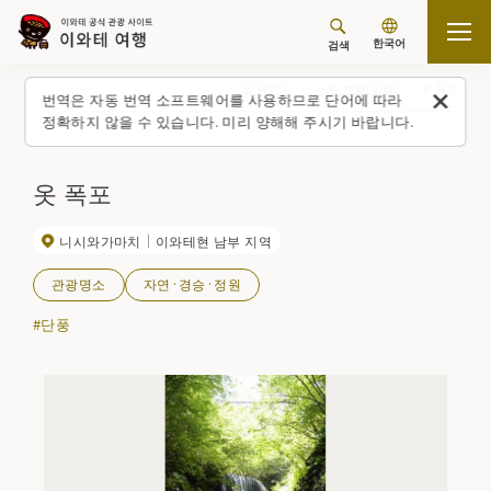
한국어
검색
탑 페이지
스폿・체험(일람)
옷 폭포
번역은 자동 번역 소프트웨어를 사용하므로 단어에 따라
정확하지 않을 수 있습니다. 미리 양해해 주시기 바랍니다.
옷 폭포
니시와가마치
이와테현 남부 지역
관광명소
자연·경승·정원
#단풍