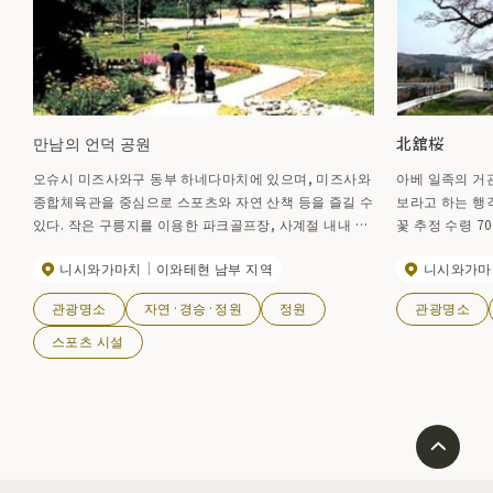
만남의 언덕 공원
北舘桜
오슈시 미즈사와구 동부 하네다마치에 있으며, 미즈사와
아베 일족의 거관
종합체육관을 중심으로 스포츠와 자연 산책 등을 즐길 수
보라고 하는 행
있다. 작은 구릉지를 이용한 파크골프장, 사계절 내내 스
꽃 추정 수령 70
키를 탈 수 있는 인구 슬로프와 바비큐 코너, 놀이기구 등
슈시의 천연 기
니시와가마치
이와테현 남부 지역
니시와가마
이 있어 대자연 속에서 가족과 함께 즐길 수 있는 공간으
중순~4월 하순
로 되어 있다. 미즈사와 에사시역에서 '이와테현 교통 하
관광명소
자연·경승·정원
정원
관광명소
네다오후나토선 미즈사와 에키도리 버스 정류장'에서 환
승하여 후레아이노오카 공원 버스 정류장까지 이동
스포츠 시설