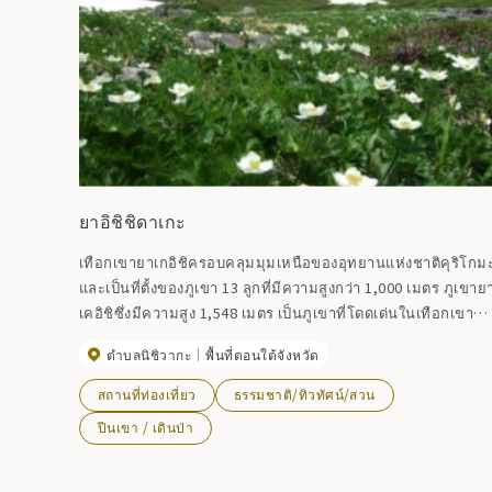
ยาอิชิชิดาเกะ
เทือกเขายาเกอิชิครอบคลุมมุมเหนือของอุทยานแห่งชาติคุริโกม
และเป็นที่ตั้งของภูเขา 13 ลูกที่มีความสูงกว่า 1,000 เมตร ภูเขาย
เคอิชิซึ่งมีความสูง 1,548 เมตร เป็นภูเขาที่โดดเด่นในเทือกเขานี้
เป็นจังหวัดที่มีหิมะคงเหลืออยู่มากที่สุดในจังหวัด และมีหนองบึง
ตำบลนิชิวากะ
พื้นที่ตอนใต้จังหวัด
และสระน้ำเกิดขึ้นทุกแห่ง ว่ากันว่ามีพืชอัลไพน์เติบโตที่นี่มากกว่า
300 ชนิด และพืชพรรณก็หลากหลายมาก เส้นทางการเดินป่า
สถานที่ท่องเที่ยว
ธรรมชาติ/ทิวทัศน์/สวน
ได้แก่ เส้นทาง Nakanuma เส้นทาง Tsubunuma และเส้นทางเดิน
ปีนเขา / เดินป่า
ป่าที่ Geto Onsen ซึ่งผ่านภูเขา Keizuka และไปถึงภูเขา
Yakeishi ทางหลวงหมายเลข 397 ที่มุ่งไปยังจุดเริ่มต้นเส้นทางปิด
ในช่วงฤดูหนาว [เปิดภูเขา] วันอาทิตย์แรกของเดือนมิถุนายน