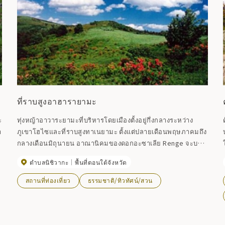
ที่ราบสูงอาฮารายามะ
ะ
ทุ่งหญ้าอาวาระยามะที่บริหารโดยเมืองตั้งอยู่กึ่งกลางระหว่าง
า
ภูเขาโฮไซและที่ราบสูงทาเนยามะ ตั้งแต่ปลายเดือนพฤษภาคมถึง
กลางเดือนมิถุนายน อาณานิคมของดอกอะซาเลีย Renge จะบาน
สะพรั่งเต็มที่ สร้างความตัดกันที่สวยงามระหว่างสีเขียวสดใสและ
ตำบลนิชิวากะ
พื้นที่ตอนใต้จังหวัด
สีแดงเข้ม ขึ้นรถบัส Esashi City Bus สาย Ite Kojiyaguchizawa
(ผ่าน Kamiite) ไปยังป้ายรถบัส Babasaki จากนั้นลงที่สถานี JR
สถานที่ท่องเที่ยว
ธรรมชาติ/ทิวทัศน์/สวน
Tohoku Shinkansen Mizusawa-Esashi จากนั้นลงที่ป้าย Esashi
Bus Center ที่มุ่งหน้าสู่ Iwate Kotsu Esashi Fujiwara no Sato
แล้วเปลี่ยนสาย