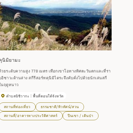
คุนิมิยามะ
ด้วยระดับความสูง 778 เมตร เทือกเขาโอทางทิศตะวันตกและที่รา
บอิซาวะด้านล่าง สกีรีสอร์ทคุนิมิไดระจึงคับคั่งไปด้วยนักเล่นสกี
ในฤดูหนาว
ตำบลนิชิวากะ
พื้นที่ตอนใต้จังหวัด
สถานที่ท่องเที่ยว
ธรรมชาติ/ทิวทัศน์/สวน
สถานที่/อาคารทางประวัติศาสตร์
ปีนเขา / เดินป่า