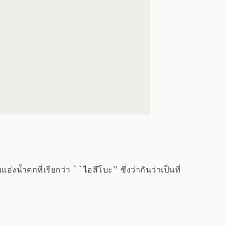
้ำตกที่เรียกว่า ``ไอสึโบะ'' ซึ่งว่ากันว่าเป็นที่