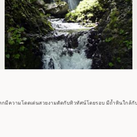
กมีความโดดเด่นสวยงามตัดกับทิวทัศน์โดยรอบ มีถ้ำหินใกล้กับแอ่งน