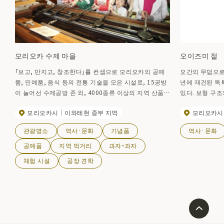
모리오카 수제 마을
오이즈미 절
「보고, 만지고, 창조한다」를 컨셉으로 모리오카의 공예
오간의 무덤으로
품, 민예품, 음식 등의 전통 기술을 모은 시설로, 15공방
년에 재건된 독
이 늘어선 수제공방 존 외, 4000종류 이상의 지역 산품의
있다. 보형 구조
전시 판매 도 행해지고 있다. 그 중에서도, 수제공방은 인
는 아름다움이 
모리오카시
이와테현 중부 지역
모리오카시
기로, 장인의 전통 수법을 가까이에 견학할 수 있는 것 외
멋진 공간 구성을
에, 직접 장인으로부터 손을 떼면서 오리지날 작품을 만
관광명소
역사·문화
기념품
역사·문화
들 수 있다.
공예품
지역 먹거리
과자・과자
체험 시설
공장 견학