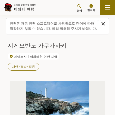
한국어
검색
탑 페이지
스폿・체험(일람)
시게모반도 가쿠가사키
번역은 자동 번역 소프트웨어를 사용하므로 단어에 따라
정확하지 않을 수 있습니다. 미리 양해해 주시기 바랍니다.
시게모반도 가쿠가사키
미야코시
이와테현 연안 지역
자연·경승·정원