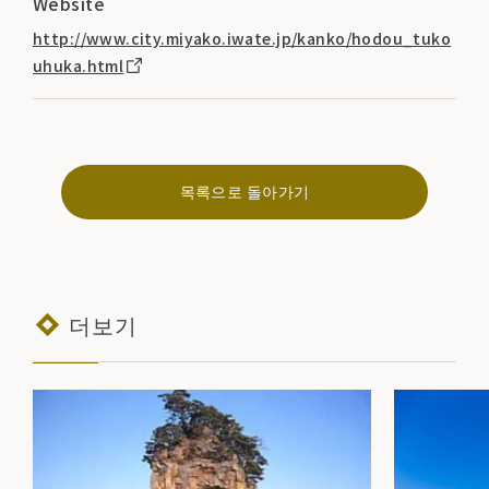
Website
http://www.city.miyako.iwate.jp/kanko/hodou_tuko
uhuka.html
목록으로 돌아가기
더보기