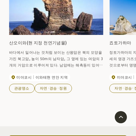
산오이와(현 지정 천연기념물)
죠토가하마
바다에서 일어나는 것처럼 보이는 산왕암은 북의 모양을
정토가하마의 지
가진 북고암, 높이 50m의 남자암, 그 옆에 있는 여암의 3
세의 영경 가즈
개의 거암으로 이루어져 있다. 남암에는 해촉동이 있어,
것으로부터 명명
거기를 빠져나가면 행운이 찾아온다고 한다. 바위는 백악
경 100선, 헤
미야코시
이와테현 연안 지역
미야코시
기의 암석, 사암의 층이 있다. 옆에 산책로가 있고 바다
의 부 특선으로
낚시도 가능하다. 산책로를 내려가면 갈수록 용감한 바위
관광명소
자연·경승·정원
자연·경승·
의 모습이 가까이 다가온다. 타로항에서 마사키, 묘진자
키를 비롯한 해안 일대에서는 다이나믹한 이소낚시를 즐
길 수 있다. 아이나메, 소이, 동코, 스즈키, 고등어 등을
잡을 수 있다. 5월부터 12월이 시즌.