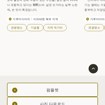
나 포함하고 있다는 韃靼소바. 삶은 오가리는 살짝 노란
기는 열매는 가
색, 쓴 맛이 특징입니다.
풍부하고 자양강
알려져 있다. 이
가루마이마치
이와테현 북부 지역
가루마이마
이스크림. 최근
루나시 상품도 
관광명소
기념품
지역 먹거리
관광명소
게에서 구입할 수
팜플렛
사진 다운로드