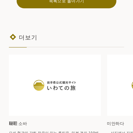
목록으로 돌아가기
더보기
韃靼 소바
미안하다
모세 혈관의 강화 작용이 있는 루틴을, 일본 곁의 100배
산지에서 자라는