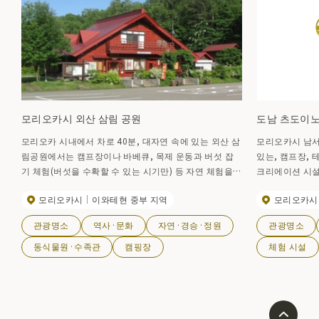
모리오카시 외산 삼림 공원
도남 츠도이
모리오카 시내에서 차로 40분, 대자연 속에 있는 외산 삼
모리오카시 남서
림공원에서는 캠프장이나 바베큐, 목제 운동과 버섯 잡
있는, 캠프장, 
기 체험(버섯을 수확할 수 있는 시기만) 등 자연 체험을
크리에이션 시설
할 수 있습니다.
민속 자료관이 
모리오카시
이와테현 중부 지역
모리오카시
를 배울 수 있다
관광명소
역사·문화
자연·경승·정원
관광명소
동식물원·수족관
캠핑장
체험 시설