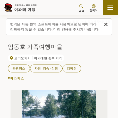
한국어
검색
탑 페이지
스폿・체험(일람)
암동호 가족여행마을
번역은 자동 번역 소프트웨어를 사용하므로 단어에 따라
정확하지 않을 수 있습니다. 미리 양해해 주시기 바랍니다.
암동호 가족여행마을
모리오카시
이와테현 중부 지역
관광명소
자연·경승·정원
캠핑장
#미즈바쇼