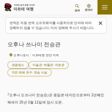
한국어
검색
탑 페이지
스폿・체험(일람)
오후나 쓰나미 전승관
번역은 자동 번역 소프트웨어를 사용하므로 단어에 따라
정확하지 않을 수 있습니다. 미리 양해해 주시기 바랍니다.
오후나 쓰나미 전승관
오후나토시
이와테현 연안 지역
관광명소
미술관·박물관·자료관
지진 재해 유구·전승 시설
「오후나 도쓰나미 전승관」은 동일본 대지진으로부터 2년째인
헤세이 25년 3월 11일에 임시 오픈.