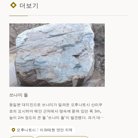
더보기
쓰나미 돌
동일본 대지진으로 쓰나미가 밀려온 오후나토시 산리쿠
초의 요시하마 해안 근처에서 땅속에 묻혀 있던 폭 3m,
높이 2m 정도의 큰 돌 '쓰나미 돌'이 발견됐다. 과거 대지
진 때 바다에서 떠내려와 기념비로 세워져 있던 돌로 표
오후나토시
이와테현 연안 지역
면에는 '쓰나미 기념석'이라고 새겨져 있다. '쓰나미 기념
석 전방 약 이백 미터(미터) 요시하마 강 하구 부근에 있