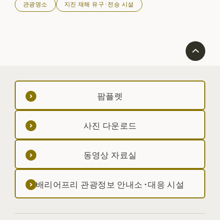
관광명소
지진 재해 유구·전승 시설
는 돌로 쇼와 8년 3월 3일 쓰나미가 닥쳤을 때 타상 게라
레타르 모노나리 무게는 8천 관'
팜플렛
사진 다운로드
동영상 자료실
배리어프리 관광정보 안내소·대응 시설