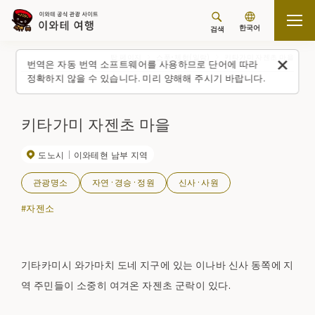
한국어
검색
탑 페이지
스폿・체험(일람)
키타가미 자젠초 마을
번역은 자동 번역 소프트웨어를 사용하므로 단어에 따라
정확하지 않을 수 있습니다. 미리 양해해 주시기 바랍니다.
키타가미 자젠초 마을
도노시
이와테현 남부 지역
관광명소
자연·경승·정원
신사·사원
#자젠소
기타카미시 와가마치 도네 지구에 있는 이나바 신사 동쪽에 지
역 주민들이 소중히 여겨온 자젠초 군락이 있다.