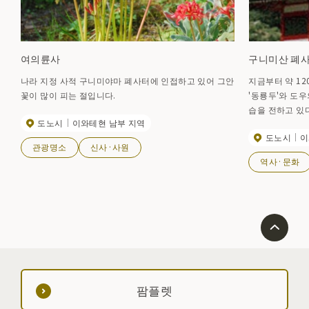
여의륜사
구니미산 폐
나라 지정 사적 구니미야마 폐사터에 인접하고 있어 그안
지금부터 약 12
꽃이 많이 피는 절입니다.
'동룡두'와 도
습을 전하고 있다
도노시
이와테현 남부 지역
도노시
이
관광명소
신사·사원
역사·문화
팜플렛