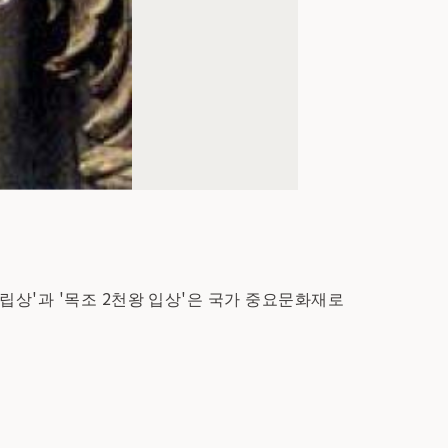
립상'과 '목조 2천왕 입상'은 국가 중요문화재로