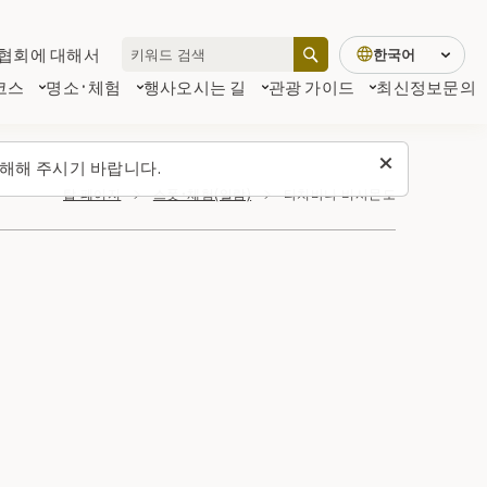
협회에 대해서
한국어
코스
명소·체험
행사
오시는 길
관광 가이드
최신정보
문의
해해 주시기 바랍니다.
탑 페이지
스폿・체험(일람)
타치바나 비사몬도