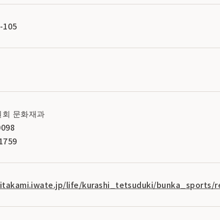
-105
원회 문화재과
098
1759
kitakami.iwate.jp/life/kurashi_tetsuduki/bunka_sports/r