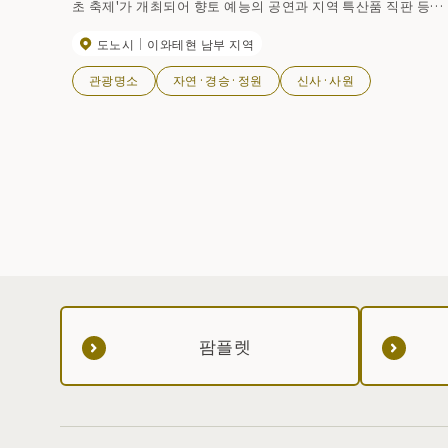
초 축제'가 개최되어 향토 예능의 공연과 지역 특산품 직판 등으
로 북적거린다.
도노시
이와테현 남부 지역
관광명소
자연·경승·정원
신사·사원
팜플렛