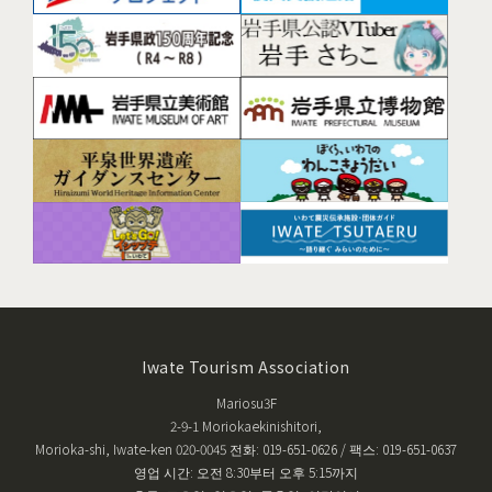
Iwate Tourism Association
Mariosu3F
2-9-1 Moriokaekinishitori,
Morioka-shi, Iwate-ken 020-0045 전화: 019-651-0626 / 팩스: 019-651-0637
영업 시간: 오전 8:30부터 오후 5:15까지