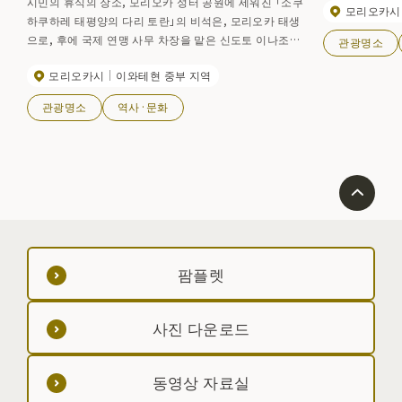
시민의 휴식의 장소, 모리오카 성터 공원에 세워진 「소쿠
모리오카시
하쿠하레 태평양의 다리 토란」의 비석은, 모리오카 태생
으로, 후에 국제 연맹 사무 차장을 맡은 신도토 이나조의
관광명소
것. 신도토는 영문학을 배우는 목적은, 라고 하는 교수의
모리오카시
이와테현 중부 지역
질문에 “자신이 용서된다면, 태평양의 다리가 되고 싶다.
을 맡고 싶다. 그래서 영어에 정통할 필요가 있습니다」라
관광명소
역사·문화
고 대답했다고 합니다.
팜플렛
사진 다운로드
동영상 자료실