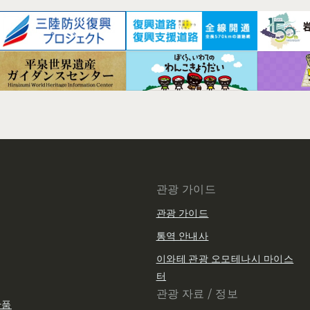
관광 가이드
관광 가이드
통역 안내사
이와테 관광 오모테나시 마이스
터
관광 자료 / 정보
산품