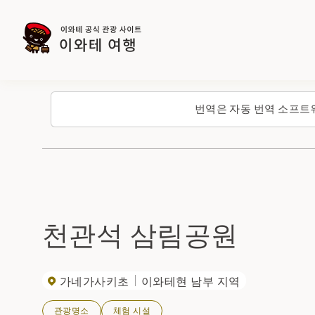
번역은 자동 번역 소프트
천관석 삼림공원
가네가사키초
이와테현 남부 지역
관광명소
체험 시설