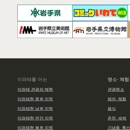
이와테를 아는
명소·체험
이와테 관광의 매력
관광명소
이와테현 중부 지역
레저·체험
이와테현 남부 지역
음식
이와테현 연안 지역
온천·숙박
이와테현 북부 지역
기념품·특