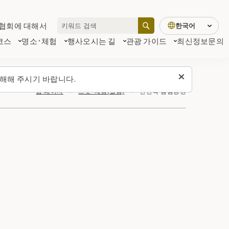
협회에 대해서
한국어
코스
명소·체험
행사
오시는 길
관광 가이드
최신정보
문의
해해 주시기 바랍니다.
탑 페이지
스폿・체험(일람)
천관석 삼림공원