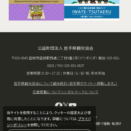
公益財団法人 岩手県観光協会
〒020-0045 盛岡市盛岡駅西通二丁目9番1号（マリオス3F） 電話：019-651-
0626 / FAX：019-651-0637
営業時間：8:30〜17:15 / 休業日：土･日･祝、年末年始
岩手県観光協会について
観光統計（岩手県のサイトへ移動します。）
広告掲載について
シンボルマークについて
当サイトを使用することにより、クッキーの設定および使
Copyright © Iwate Tourism Association
用に同意したことになります。 詳細については、
プライバ
掲載されている情報は、著作権法上認められた場合を除き、無断で複製・転用す
シーポリシー
を参照してください。
ることはできません。