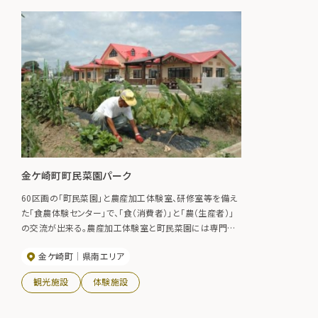
金ケ崎町町民菜園パーク
60区画の「町民菜園」と農産加工体験室、研修室等を備え
た「食農体験センター」で、「食（消費者）」と「農（生産者）」
の交流が出来る。農産加工体験室と町民菜園には専門の
指導スタッフが常駐し、利用方法や技術指導を行う。 ま
金ケ崎町
県南エリア
た、ふれあい広場には東屋や水飲み場、野菜を形どったベ
ンチ、野外炊事場があり憩いの場として利用できる。
観光施設
体験施設