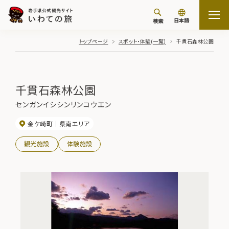
日本語
検索
トップページ
スポット・体験(一覧)
千貫石森林公園
千貫石森林公園
センガンイシシンリンコウエン
金ケ崎町
県南エリア
観光施設
体験施設