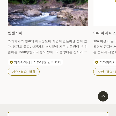
벤텐지마
야마야마 미
와가가와의 청류의 어느정도에 자연이 만들어낸 섬이 있
3ha 이상의 물 바구니의 
다. 경관도 좋고, 사진가와 낚시꾼이 자주 방문한다. 섬의
하면서 근처에서
넓이는 1500평방미터 정도 있어, 그 중앙에는 신사가 축
는 습지대 때문
제되고 있는 그 신사를 「이츠쿠시마 신사」라고 부르고 있
주의해 주십시오.) 사유지이므로, 견학시에는 
기타카미시
이와테현 남부 지역
기타카미시
는 이 섬의 가와시타로부터의 경치는 봄 여름 가을 겨울
을 불문하고 절경으로 눈길을 끌 있습니다.
자연·경승·정원
자연·경승·