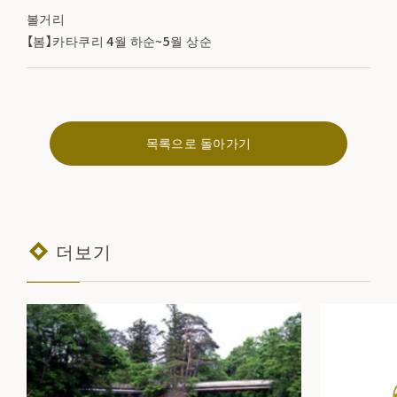
볼거리
【봄】카타쿠리 4월 하순~5월 상순
목록으로 돌아가기
더보기