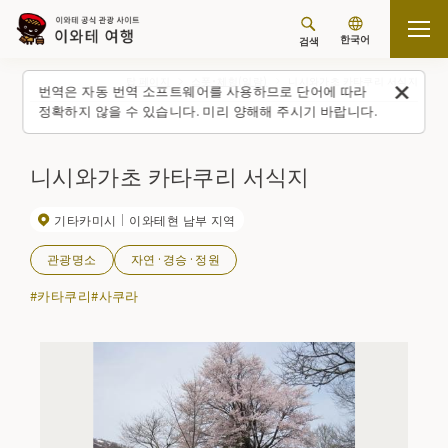
한국어
검색
탑 페이지
스폿・체험(일람)
니시와가초 카타쿠리 서식지
번역은 자동 번역 소프트웨어를 사용하므로 단어에 따라
정확하지 않을 수 있습니다. 미리 양해해 주시기 바랍니다.
니시와가초 카타쿠리 서식지
기타카미시
이와테현 남부 지역
관광명소
자연·경승·정원
#카타쿠리
#사쿠라