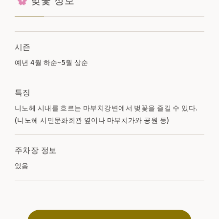
시즌
예년 4월 하순~5월 상순
특징
니노헤 시내를 흐르는 마부치강변에서 벚꽃을 즐길 수 있다.
(니노헤 시민문화회관 옆이나 마부치가와 공원 등)
주차장 정보
있음