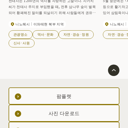
천태사는 1200년의 역사를 자랑하는 고찰이다. 사카치
5월 중순에는 「
씨가 천태사 주지로 부임했을 때, 전후 삼나무 숲이 벌목
등으로 활기차고
되어 황폐해진 절터를 되살리기 위해 사람들에게 권유하
있어 삼림욕이나
여 수국을 심기 시작했다. 지금은 초여름이 되면 참배길
니다. 근처에는 
니노헤시
이와테현 북부 지역
니노헤시
돌계단과 경내에 짙은 보라색 수국이 만개하여 고찰을 고
하는 사람도 있습니
귀하게 장식하고 있다. 개화/ 7월 상순~8월 중순 개문 시
관광명소
역사·문화
자연·경승·정원
자연·경승·
간/ 9:00~17:00
신사·사원
팜플렛
사진 다운로드