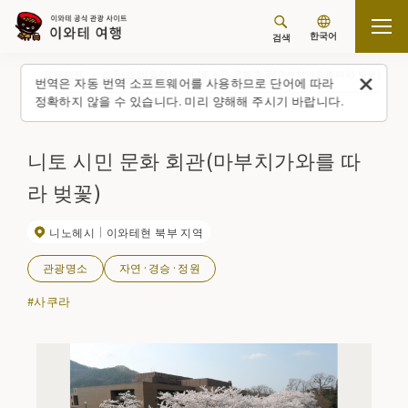
한국어
검색
탑 페이지
스폿・체험(일람)
니토 시민 문화 회관(마부치가와를 따라 벚꽃)
번역은 자동 번역 소프트웨어를 사용하므로 단어에 따라
정확하지 않을 수 있습니다. 미리 양해해 주시기 바랍니다.
니토 시민 문화 회관(마부치가와를 따
라 벚꽃)
니노헤시
이와테현 북부 지역
관광명소
자연·경승·정원
#사쿠라