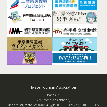
Iwate Tourism Association
Mariosu3F
2-9-1 Moriokaekinishitori,
Morioka-shi, Iwate-ken 020-0045 전화: 019-651-0626 / 팩스: 019-651-0637