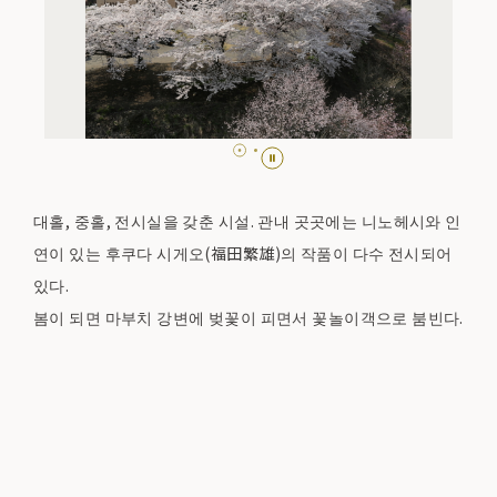
대홀, 중홀, 전시실을 갖춘 시설. 관내 곳곳에는 니노헤시와 인
연이 있는 후쿠다 시게오(福田繁雄)의 작품이 다수 전시되어
있다.
봄이 되면 마부치 강변에 벚꽃이 피면서 꽃놀이객으로 붐빈다.