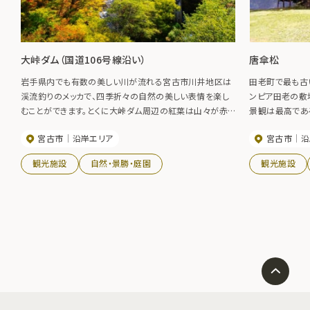
大峠ダム（国道106号線沿い）
唐傘松
岩手県内でも有数の美しい川が流れる宮古市川井地区は
田老町で最も古
渓流釣りのメッカで、四季折々の自然の美しい表情を楽し
ンピア田老の敷
むことができます。とくに大峠ダム周辺の紅葉は山々が赤く
景観は最高であ
染まり、道行くドライバーたちの目を楽しませてくれます。
客にも長く保護
宮古市
沿岸エリア
宮古市
沿
ア田老敷地内の
観光施設
自然・景勝・庭園
観光施設