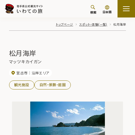
日本語
検索
トップページ
スポット・体験(一覧)
松月海岸
松月海岸
マッツキカイガン
宮古市
沿岸エリア
観光施設
自然・景勝・庭園