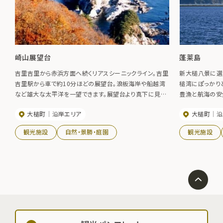
崎山展望台
蓬莱島
吉里吉里から赤浜方面へ続くリアスシーニックライン。吉里
新大槌八景に選
吉里駅から車で約10分ほどの展望台。浪板海岸や船越湾
槌湾にぽっかり
など雄大な太平洋を一望できます。展望台より真下に見え
豊漁と航海の安
るのが野島。松の緑と白い岩肌、青い海とのコントラストが
深い弁財天が祭
大槌町
沿岸エリア
大槌町
沿
見事で、その姿は迫力満点です。
セイの供養塔が
民に親しまれて
観光施設
自然・景勝・庭園
観光施設
ず釣り人が訪れ