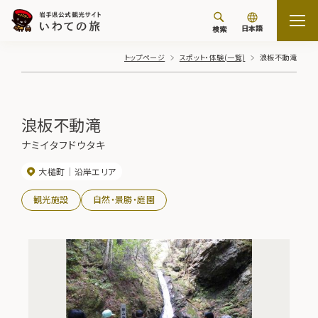
日本語
検索
トップページ
スポット・体験(一覧)
浪板不動滝
浪板不動滝
ナミイタフドウタキ
大槌町
沿岸エリア
観光施設
自然・景勝・庭園