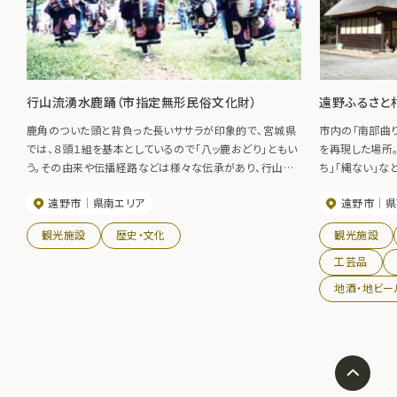
行山流湧水鹿踊（市指定無形民俗文化財）
遠野ふるさと
鹿角のついた頭と背負った長いササラが印象的で、宮城県
市内の「南部曲
では、８頭１組を基本としているので「八ッ鹿おどり」ともい
を再現した場所
う。その由来や伝播経路などは様々な伝承があり、行山流、
ち」「縄ない」な
金津流、春日流などに分かれる。湧水では、奥州市江刺地
と村内には遠野
遠野市
県南エリア
遠野市
県
区の久田鹿踊の流れをくむ行山流を称している。伝承によ
農村体験のイン
れば、鹿踊が白石・湧水地区で始まったのは慶応２年（１８
てくれます。
観光施設
歴史・文化
観光施設
６６）であったという。 ※駒形神社等、近隣の神社の祭礼や
芸能大会など、依頼により随時公演
工芸品
地酒・地ビー