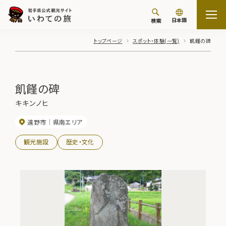
日本語
検索
トップページ
スポット・体験(一覧)
飢饉の碑
飢饉の碑
キキンノヒ
遠野市
県南エリア
観光施設
歴史・文化