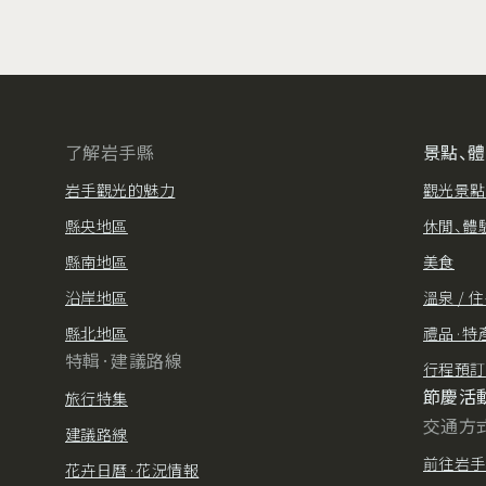
了解岩手縣
景點、
岩手觀光的魅力
觀光景點
縣央地區
休閒、體
縣南地區
美食
沿岸地區
溫泉 / 
縣北地區
禮品·特
特輯·建議路線
行程預訂
節慶活
旅行特集
交通方
建議路線
前往岩手
花卉日曆·花況情報