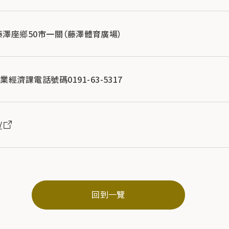
町藤澤座鄉50市一關（藤澤體育廣場）
濟課電話號碼0191-63-5317
/
回到一覽