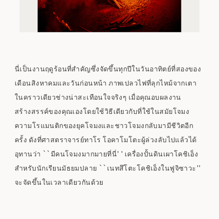
นี่เป็นงานฤดูร้อนที่สำคัญซึ่งจัดขึ้นทุกปีในวันอาทิตย์ที่สองของ
เดือนสิงหาคมและวันก่อนหน้า ภาพเปลวไฟที่ลุกไหม้จากเตา
ในคราวเดียวช่างน่าสะเทือนใจจริงๆ เมื่อคุณอบผลงาน
สร้างสรรค์ของคุณเองโดยใช้วิธีเดียวกับที่ใช้ในสมัยโจมง
ความโรแมนติกของยุคโจมงและชาวโจมงกลับมามีชีวิตอีก
ครั้ง ดังที่ศาสตราจารย์ทาโร โอคาโมโตะผู้ล่วงลับไปแล้วได้
อุทานว่า ``มีคนโจมงมากมายที่นี่' ' เครื่องปั้นดินเผาโคชิเอ็ง
สำหรับนักเรียนมัธยมปลาย ``เนทสึโตะโคชิเอ็งในฟูจิซาวะ''
จะจัดขึ้นในเวลาเดียวกันด้วย