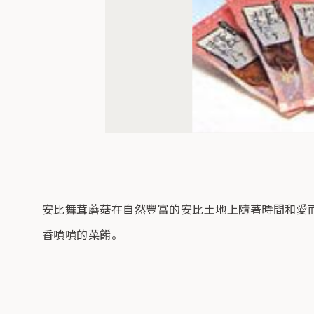
安比舞茸蘑菇在自然豐富的安比土地上隨著時間和愛而
香噴噴的菜餚。