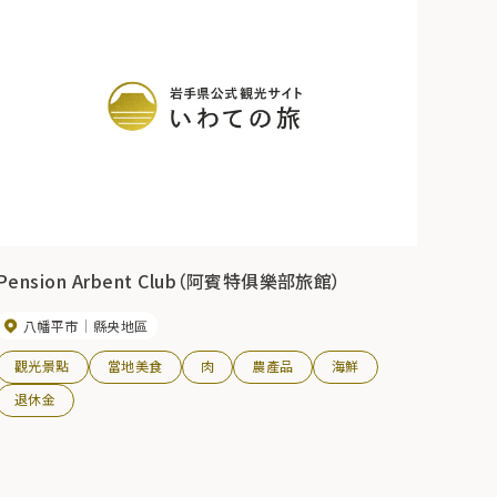
Pension Arbent Club（阿賓特俱樂部旅館）
八幡平市
縣央地區
觀光景點
當地美食
肉
農產品
海鮮
退休金