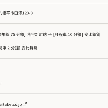
縣八幡平市田澤123-3
常規線 75 分鐘] 荒谷新町站 → [計程車 10 分鐘] 安比舞貸
[開車 2 分鐘] 安比舞茸
6
itake.co.jp