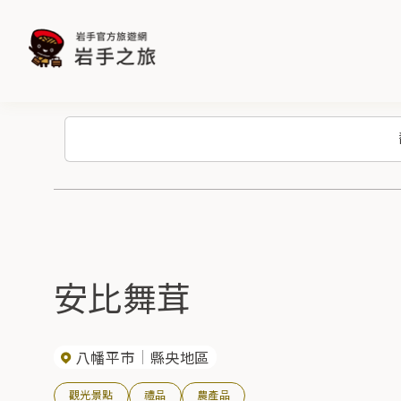
安比舞茸
八幡平市
縣央地區
觀光景點
禮品
農產品