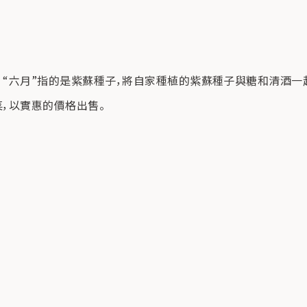
i”。 “六月”指的是紫蘇種子，將自家種植的紫蘇種子與糖和清
菜，以實惠的價格出售。