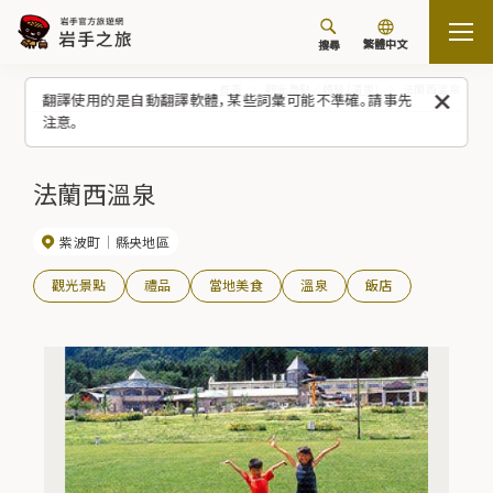
繁體中文
搜尋
首頁
觀光景點／體驗（清單）
法蘭西溫泉
翻譯使用的是自動翻譯軟體，某些詞彙可能不準確。請事先
注意。
法蘭西溫泉
紫波町
縣央地區
觀光景點
禮品
當地美食
溫泉
飯店