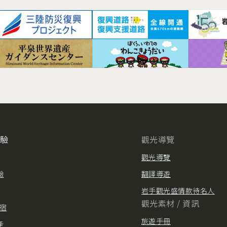
體驗
觀光導覽
觀光導覽
驗
翻譯導遊
岩手觀光盛情款待名人
觀光素材 / 資訊
住宿
旅遊手冊
產