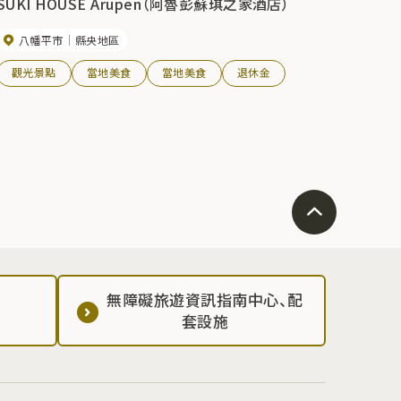
SUKI HOUSE Arupen（阿魯彭蘇琪之家酒店）
八幡平市
縣央地區
觀光景點
當地美食
當地美食
退休金
無障礙旅遊資訊指南中心、配
套設施