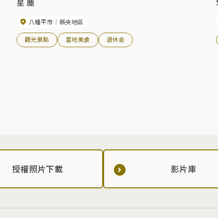
星 塵
八幡平市
縣央地區
觀光景點
當地美食
退休金
授權照片下載
影片庫