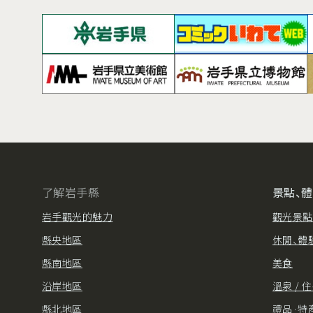
了解岩手縣
景點、
岩手觀光的魅力
觀光景點
縣央地區
休閒、體
縣南地區
美食
沿岸地區
溫泉 / 
縣北地區
禮品·特