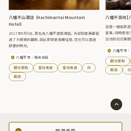
八幡平山酒店 （Hachimantai Mountain
八幡平高地【
Hotel）
這是一個高原度
星等，同時感受八幡平
2017年9月5日，更名為八幡平度假酒店。 內部和客房都經
浴池的日式房間
過了大規模的翻新，因此即使是長期住宿，您也可以度過
山，或花園式的
舒適的時光。
八幡平市
八幡平市
縣央地區
觀光景點
觀光景點
當地美食
當地美食
肉
飯店
飯店
旅遊手冊