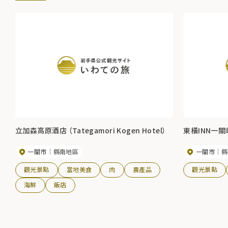
立加森高原酒店 （Tategamori Kogen Hotel）
東橫INN一關
一關市
縣南地區
一關市
縣
觀光景點
當地美食
肉
農產品
觀光景點
海鮮
飯店