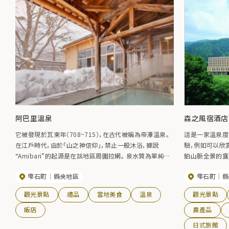
阿巴里溫泉
森之風宿酒店【U
它被發現於瓦東年（708~715），在古代被稱為帝澤溫泉。
這是一家溫泉度
在江戶時代，由於「山之神信仰」，禁止一般沐浴，據說
驗，例如可以欣
“Amibari”的起源是在該地區周圍拉網。 泉水質為單純酸
鉑山脈全景的露
硫溫泉、低滲酸性高溫泉，功效是慢性皮膚病、慢性婦女
享受太鼓表演等活動的“大
雫石町
縣央地區
雫石町
縣
病、割傷、糖尿病、高血壓、痔瘡等。
選的日本100
觀光景點
禮品
當地美食
溫泉
觀光景點
飯店
農產品
日式旅館