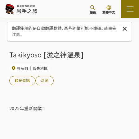
繁體中文
搜尋
首頁
觀光景點／體驗（清單）
Takikyoso [泷之神溫泉]
翻譯使用的是自動翻譯軟體，某些詞彙可能不準確。請事先
注意。
Takikyoso [泷之神溫泉]
雫石町
縣央地區
觀光景點
溫泉
2022年重新開業！